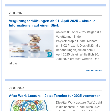
28.03.2025
Vergütungserhöhungen ab 01. April 2025 – aktuelle
Informationen auf einen Blick
Ab dem 01. April 2025 steigen die
Vergütungen in der
Physiotherapie für drei Monate
um 8,02 Prozent. Dies gilt für alle
Behandlungen, die ab dem 1.
April 2025 bis einschließlich 30.
Juni 2025 erbracht werden. Das
ist das…
weiter lesen
24.01.2025
After Work Lecture – Jetzt Termine für 2025 vormerken
Die After Work Lecture (AWL) geht
in die nächste Runde. Auch 2025