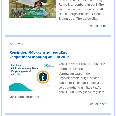
Festival 2025 findet in der Burg
Ruine Brandenburg in der Nähe
von Eisenach in Thüringen statt.
Das außergewöhnliche Open Air
Ereignis der Therapiewelt…
weiter lesen
24.06.2025
Reminder: Rückkehr zur regulären
Vergütungserhöhung ab Juli 2025
Vom 1. April bis zum 30. Juni 2025
erhöhten sich die
Vergütungssätze in der
Physiotherapie aufgrund der
Zahlbeträge für Januar bis März
vorübergehend um 8,02 %. Ab
dem 1. Juli 2025 gilt die reguläre
Vergütungserhöhung um…
weiter lesen