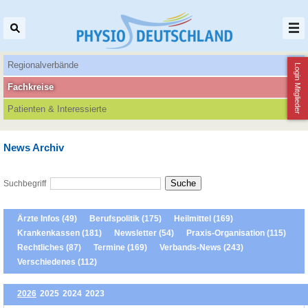
Regionalverbände
Login Mitglieder
Fachkreise
Patienten‌ & Interessierte
News Archiv
Suchbegriff
Ärzte Infos (49)
Berufspolitik (175)
Heilmittel (169)
Krankenkassen (181)
Newsletter (54)
Praxis-Organisation (115)
Rechtliches (87)
Termine (169)
Verbands-News (243)
Verschiedenes (112)
2026
2025
2024
2023