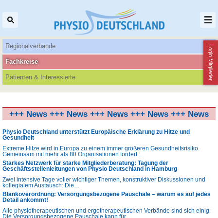
Regionalverbände
Login Mitglieder
Fachkreise
Patienten‌ & Interessierte
+++ News +++ News +++ News +++ News +++ News
+++ News +++
Physio Deutschland unterstützt Europäische Erklärung zu Hitze und
Gesundheit
Extreme Hitze wird in Europa zu einem immer größeren Gesundheitsrisiko.
Gemeinsam mit mehr als 80 Organisationen fordert…
Starkes Netzwerk für starke Mitgliederberatung: Tagung der
Geschäftsstellenleitungen von Physio Deutschland in Hamburg
Zwei intensive Tage voller wichtiger Themen, konstruktiver Diskussionen und
kollegialem Austausch: Die…
Blankoverordnung: Versorgungsbezogene Pauschale – warum es auf jedes
Detail ankommt!
Alle physiotherapeutischen und ergotherapeutischen Verbände sind sich einig:
Die Versorgungsbezogene Pauschale kann für…