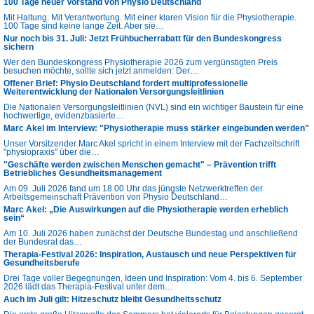
100 Tage neuer Vorstand von Physio Deutschland
Mit Haltung. Mit Verantwortung. Mit einer klaren Vision für die Physiotherapie.
100 Tage sind keine lange Zeit. Aber sie…
Nur noch bis 31. Juli: Jetzt Frühbucherrabatt für den Bundeskongress
sichern
Wer den Bundeskongress Physiotherapie 2026 zum vergünstigten Preis
besuchen möchte, sollte sich jetzt anmelden: Der…
Offener Brief: Physio Deutschland fordert multiprofessionelle
Weiterentwicklung der Nationalen Versorgungsleitlinien
Die Nationalen Versorgungsleitlinien (NVL) sind ein wichtiger Baustein für eine
hochwertige, evidenzbasierte…
Marc Akel im Interview: "Physiotherapie muss stärker eingebunden werden"
Unser Vorsitzender Marc Akel spricht in einem Interview mit der Fachzeitschrift
"physiopraxis" über die…
"Geschäfte werden zwischen Menschen gemacht" – Prävention trifft
Betriebliches Gesundheitsmanagement
Am 09. Juli 2026 fand um 18:00 Uhr das jüngste Netzwerktreffen der
Arbeitsgemeinschaft Prävention von Physio Deutschland…
Marc Akel: „Die Auswirkungen auf die Physiotherapie werden erheblich
sein“
Am 10. Juli 2026 haben zunächst der Deutsche Bundestag und anschließend
der Bundesrat das…
Therapia-Festival 2026: Inspiration, Austausch und neue Perspektiven für
Gesundheitsberufe
Drei Tage voller Begegnungen, Ideen und Inspiration: Vom 4. bis 6. September
2026 lädt das Therapia-Festival unter dem…
Auch im Juli gilt: Hitzeschutz bleibt Gesundheitsschutz