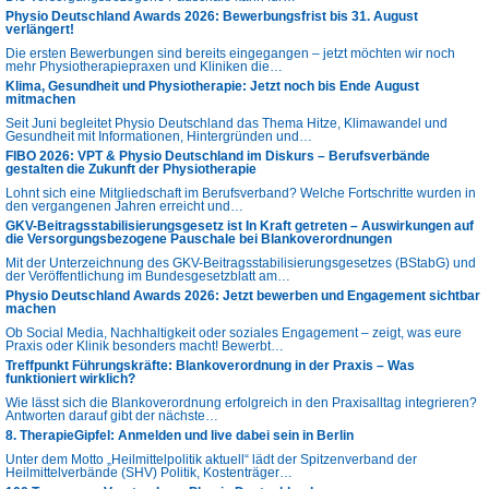
Physio Deutschland Awards 2026: Bewerbungsfrist bis 31. August
verlängert!
Die ersten Bewerbungen sind bereits eingegangen – jetzt möchten wir noch
mehr Physiotherapiepraxen und Kliniken die…
Klima, Gesundheit und Physiotherapie: Jetzt noch bis Ende August
mitmachen
Seit Juni begleitet Physio Deutschland das Thema Hitze, Klimawandel und
Gesundheit mit Informationen, Hintergründen und…
FIBO 2026: VPT & Physio Deutschland im Diskurs – Berufsverbände
gestalten die Zukunft der Physiotherapie
Lohnt sich eine Mitgliedschaft im Berufsverband? Welche Fortschritte wurden in
den vergangenen Jahren erreicht und…
GKV-Beitragsstabilisierungsgesetz ist In Kraft getreten – Auswirkungen auf
die Versorgungsbezogene Pauschale bei Blankoverordnungen
Mit der Unterzeichnung des GKV-Beitragsstabilisierungsgesetzes (BStabG) und
der Veröffentlichung im Bundesgesetzblatt am…
Physio Deutschland Awards 2026: Jetzt bewerben und Engagement sichtbar
machen
Ob Social Media, Nachhaltigkeit oder soziales Engagement – zeigt, was eure
Praxis oder Klinik besonders macht! Bewerbt…
Treffpunkt Führungskräfte: Blankoverordnung in der Praxis – Was
funktioniert wirklich?
Wie lässt sich die Blankoverordnung erfolgreich in den Praxisalltag integrieren?
Antworten darauf gibt der nächste…
8. TherapieGipfel: Anmelden und live dabei sein in Berlin
Unter dem Motto „Heilmittelpolitik aktuell“ lädt der Spitzenverband der
Heilmittelverbände (SHV) Politik, Kostenträger…