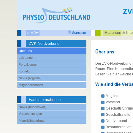
ZV
Patienten‌ & Inte
A+
A
Startseite
A-
ZVK-Nordverbund
Über uns
Über uns
Leistungen
Der ZVK-Nordverbund is
Fortbildungen
Raum. Eine Kooperatio
Kontakt
Lesen Sie hier welche 
News (regional)
Wie sind die Verb
Mitgliederbereich
Mitglieder
Fachinformationen
Vorstand
News (bundesweit)
Geschäftsführun
Veranstaltungen
Geschäftsstelle
Materialbestellung
Nordverbund
Besonderheiten 