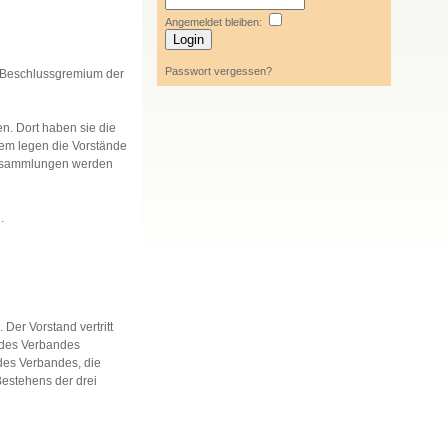
Angemeldet bleiben:
Passwort vergessen?
e Beschlussgremium der
en. Dort haben sie die
dem legen die Vorstände
versammlungen werden
n.
Der Vorstand vertritt
n des Verbandes
 des Verbandes, die
Bestehens der drei