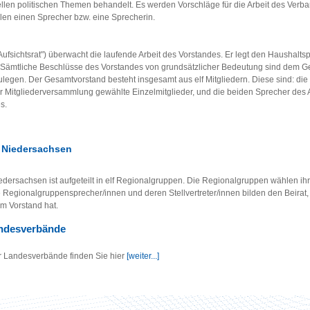
llen politischen Themen behandelt. Es werden Vorschläge für die Arbeit des Verban
en einen Sprecher bzw. eine Sprecherin.
ufsichtsrat") überwacht die laufende Arbeit des Vorstandes. Er legt den Haushalts
 Sämtliche Beschlüsse des Vorstandes von grundsätzlicher Bedeutung sind dem G
egen. Der Gesamtvorstand besteht insgesamt aus elf Mitgliedern. Diese sind: die 
er Mitgliederversammlung gewählte Einzelmitglieder, und die beiden Sprecher des 
s.
 Niedersachsen
ersachsen ist aufgeteilt in elf Regionalgruppen. Die Regionalgruppen wählen ih
ie Regionalgruppensprecher/innen und deren Stellvertreter/innen bilden den Beirat
m Vorstand hat.
ndesverbände
r Landesverbände finden Sie hier
[weiter...]