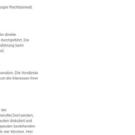
burger Rechtsanwalt
er direkte
 durchgeführt. Die
ftsführung beim
rt.
eration. Die Vorstände
um die Interessen ihrer
 die
erufler.Dort werden,
euten diskutiert und
rapeuten bestehenden
le vier Wochen. Hier