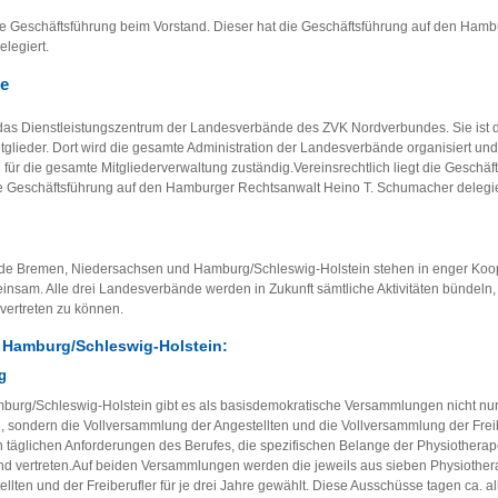
 die Geschäftsführung beim Vorstand. Dieser hat die Geschäftsführung auf den Ham
legiert.
le
t das Dienstleistungszentrum der Landesverbände des ZVK Nordverbundes. Sie ist d
tglieder. Dort wird die gesamte Administration der Landesverbände organisiert und
h für die gesamte Mitgliederverwaltung zuständig.Vereinsrechtlich liegt die Geschä
ie Geschäftsführung auf den Hamburger Rechtsanwalt Heino T. Schumacher delegie
de Bremen, Niedersachsen und Hamburg/Schleswig-Holstein stehen in enger Koop
nsam. Alle drei Landesverbände werden in Zukunft sämtliche Aktivitäten bündeln, 
 vertreten zu können.
 Hamburg/Schleswig-Holstein:
g
urg/Schleswig-Holstein gibt es als basisdemokratische Versammlungen nicht nur
 sondern die Vollversammlung der Angestellten und die Vollversammlung der Freib
en täglichen Anforderungen des Berufes, die spezifischen Belange der Physiotherap
d vertreten.Auf beiden Versammlungen werden die jeweils aus sieben Physiothe
lten und der Freiberufler für je drei Jahre gewählt. Diese Ausschüsse tagen ca. al