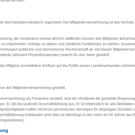
 Niedersachsen
e sind basisdemokratisch organisiert. Die Mitgliederversammlung ist das höchst
mlung, die mindestens einmal jährlich stattfindet, können alle Mitglieder teilnehm
e zu unterbreiten, Anträge zu stellen und sämtliche Funktionäre zu wählen. Ausser
sammlungen politische und ökonomische Rechenschaft ab. Auf diesen Mitglieder
stände (allesamt Physiotherapeuten) jeweils für drei Jahre gewählt.
des Mitglied unmmittelbar Einfluss auf die Politik seines Landesverbandes nehme
von der Mitgliederversammlung gewählt.
rversammlung als Parlament versteht, sind die Vorstände die gewählte Regierung. 
. Er übt die laufende Geschäftsführung aus. Er ist letztendlich für alle Aktivitäte
rstandsmitglieder haften mit ihrem persönlichen Vermögen für diejenigen Schulden
chäftsführung entstanden sind (dies ist allerdings in den mehr als 50 Jahren des 
vorgekommen).
rung