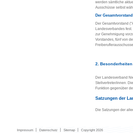
werden sämtliche aktue
Ausschüsse selbst wähl
Der Gesamtvorstand
Der Gesamtvorstand ("A
Landesverbandes fest.
zur Genehmigung vorzul
Vorstandes, fünf von d
Freiberuflerausschusse
2. Besonderheiten
Der Landesverband Nied
Stellvertreter/innen. D
Funktion gegenüber de
Satzungen der La
Die Satzungen der alle
Impressum
Datenschutz
Sitemap
Copyright 2026