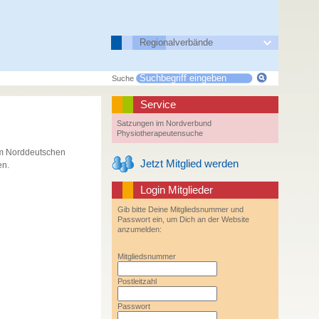
Regionalverbände
Suche
Service
Satzungen im Nordverbund
Physiotherapeutensuche
 im Norddeutschen
Jetzt Mitglied werden
en.
Login Mitglieder
Gib bitte Deine Mitgliedsnummer und
Passwort ein, um Dich an der Website
anzumelden:
Mitgliedsnummer
Postleitzahl
Passwort