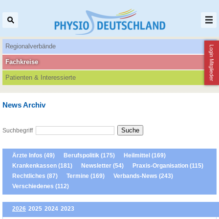
Regionalverbände
Login Mitglieder
Fachkreise
Patienten‌ & Interessierte
News Archiv
Suchbegriff
Ärzte Infos (49)
Berufspolitik (175)
Heilmittel (169)
Krankenkassen (181)
Newsletter (54)
Praxis-Organisation (115)
Rechtliches (87)
Termine (169)
Verbands-News (243)
Verschiedenes (112)
2026
2025
2024
2023