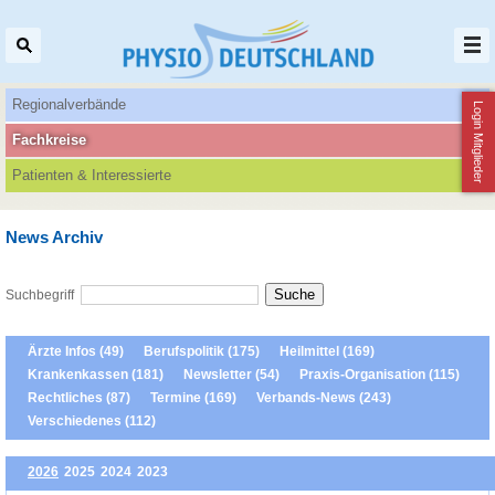
Regionalverbände
Login Mitglieder
Fachkreise
Patienten‌ & Interessierte
News Archiv
Suchbegriff
Ärzte Infos (49)
Berufspolitik (175)
Heilmittel (169)
Krankenkassen (181)
Newsletter (54)
Praxis-Organisation (115)
Rechtliches (87)
Termine (169)
Verbands-News (243)
Verschiedenes (112)
2026
2025
2024
2023