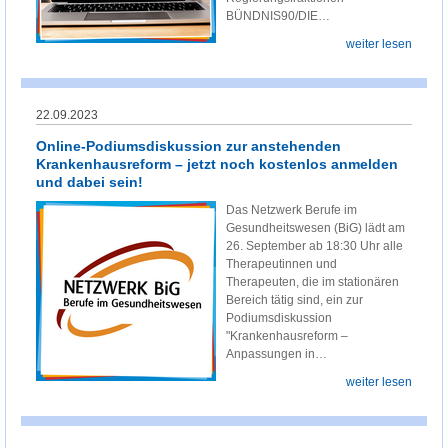
BÜNDNIS90/DIE…
weiter lesen
22.09.2023
Online-Podiumsdiskussion zur anstehenden
Krankenhausreform – jetzt noch kostenlos anmelden
und dabei sein!
Das Netzwerk Berufe im
Gesundheitswesen (BiG) lädt am
26. September ab 18:30 Uhr alle
Therapeutinnen und
Therapeuten, die im stationären
Bereich tätig sind, ein zur
Podiumsdiskussion
"Krankenhausreform –
Anpassungen in…
weiter lesen