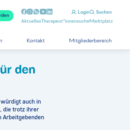
Login
Suchen
rden
Aktuelles
Therapeut*innensuche
Marktplatz
n
Kontakt
Mitgliederbereich
für den
 würdigt auch in
die trotz ihrer
n Arbeitgebenden